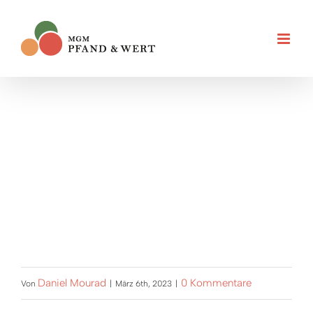
Zum
Inhalt
springen
Daniel Mourad
0 Kommentare
Von
|
März 6th, 2023
|