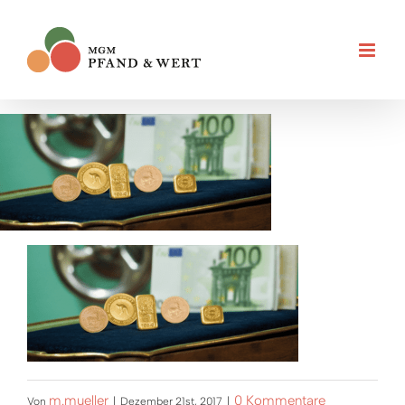
Zum
Inhalt
springen
m.mueller
0 Kommentare
Von
|
Dezember 21st, 2017
|