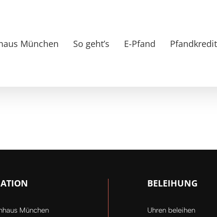
haus München
So geht’s
E-Pfand
Pfandkredi
GATION
BELEIHUNG
ihhaus München
Uhren beleihen