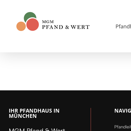
Zum
Inhalt
springen
Pfand
IHR PFANDHAUS IN
NAVI
MÜNCHEN
Pfandle
MGM Pfand & Wert